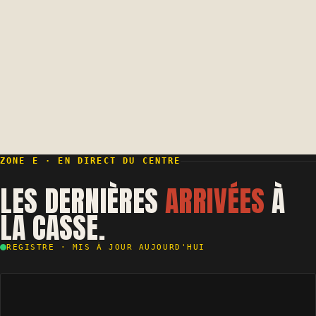
38 ans
95%
D'EXPÉRIENCE FAMILIALE
TAUX DE RECYCLAGE
12 000
24-48H
VÉHICULES TRAITÉS
DÉLAI D'ENLÈVEMENT
ZONE E · EN DIRECT DU CENTRE
LES DERNIÈRES
ARRIVÉES
À
LA CASSE.
REGISTRE · MIS À JOUR AUJOURD'HUI