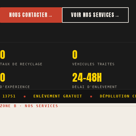
NOUS CONTACTER
→
VOIR NOS SERVICES
→
0
0
TAUX DE RECYCLAGE
VÉHICULES TRAITÉS
0
24-48H
D'EXPÉRIENCE
DÉLAI D'ENLÈVEMENT
 13751
ENLÈVEMENT GRATUIT
DÉPOLLUTION CE
ZONE B · NOS SERVICES