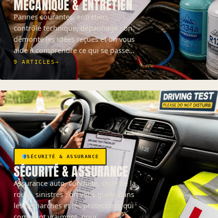
MÉCANIQUE & ENTRETIEN
Pannes courantes, entretien,
contrôle technique, dépannage : on
démonte les idées reçues et on vous
aide à comprendre ce qui se passe…
9 ARTICLES
→
SÉCURITÉ & ASSURANCE
SÉCURITÉ & ASSURANCE
Assurance auto, conduite, code de la
route, sinistres : on vous guide dans
les démarches et les protections qui
comptent vraiment, pour…