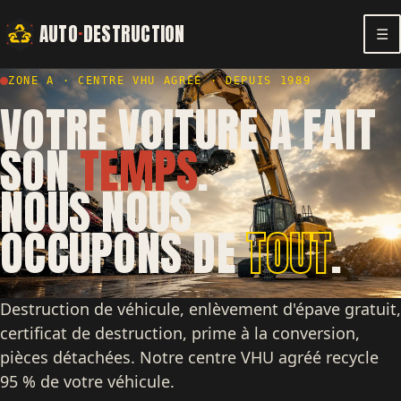
AUTO
·
DESTRUCTION
☰
ZONE A · CENTRE VHU AGRÉÉ · DEPUIS 1989
VOTRE VOITURE A FAIT
SON
TEMPS
.
NOUS NOUS
OCCUPONS DE
TOUT
.
Destruction de véhicule, enlèvement d'épave gratuit,
certificat de destruction, prime à la conversion,
pièces détachées. Notre centre VHU agréé recycle
95 % de votre véhicule.