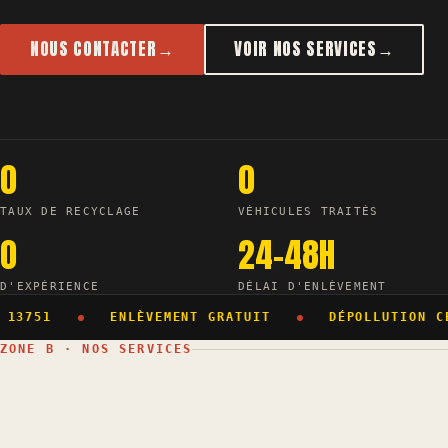
NOUS CONTACTER
→
VOIR NOS SERVICES
→
0
0
TAUX DE RECYCLAGE
VÉHICULES TRAITÉS
0
24-48H
D'EXPÉRIENCE
DÉLAI D'ENLÈVEMENT
 13751
ENLÈVEMENT GRATUIT
DÉPOLLUTION CE
ZONE B · NOS SERVICES