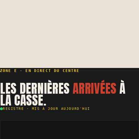
38 ans
95%
D'EXPÉRIENCE FAMILIALE
TAUX DE RECYCLAGE
12 000
24-48H
VÉHICULES TRAITÉS
DÉLAI D'ENLÈVEMENT
ZONE E · EN DIRECT DU CENTRE
LES DERNIÈRES
ARRIVÉES
À
LA CASSE.
REGISTRE · MIS À JOUR AUJOURD'HUI