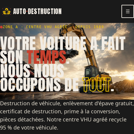
AUTO
·
DESTRUCTION
☰
ZONE A · CENTRE VHU AGRÉÉ · DEPUIS 1989
VOTRE VOITURE A FAIT
SON
TEMPS
.
NOUS NOUS
OCCUPONS DE
TOUT
.
Destruction de véhicule, enlèvement d'épave gratuit,
certificat de destruction, prime à la conversion,
pièces détachées. Notre centre VHU agréé recycle
95 % de votre véhicule.