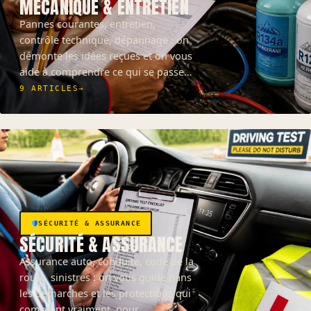
MÉCANIQUE & ENTRETIEN
Pannes courantes, entretien,
contrôle technique, dépannage : on
démonte les idées reçues et on vous
aide à comprendre ce qui se passe…
9 ARTICLES
→
SÉCURITÉ & ASSURANCE
SÉCURITÉ & ASSURANCE
Assurance auto, conduite, code de la
route, sinistres : on vous guide dans
les démarches et les protections qui
comptent vraiment, pour…